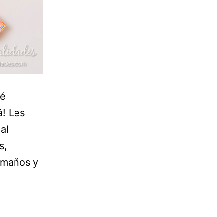
ué
á! Les
al
s,
tamaños y