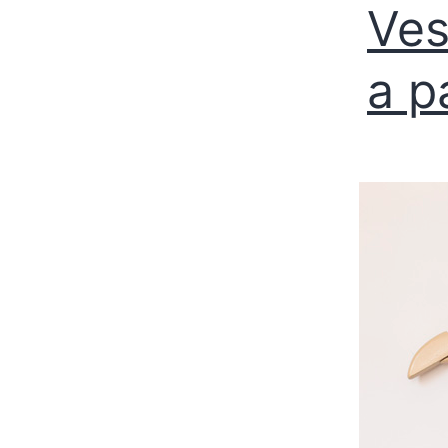
Ves
a p