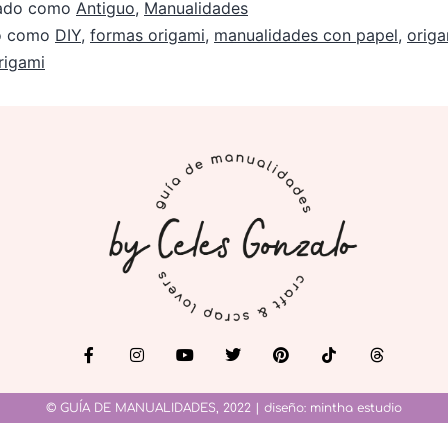
zado como
Antiguo
,
Manualidades
do como
DIY
,
formas origami
,
manualidades con papel
,
origa
rigami
© GUÍA DE MANUALIDADES, 2022 | diseño:
mintha estudio