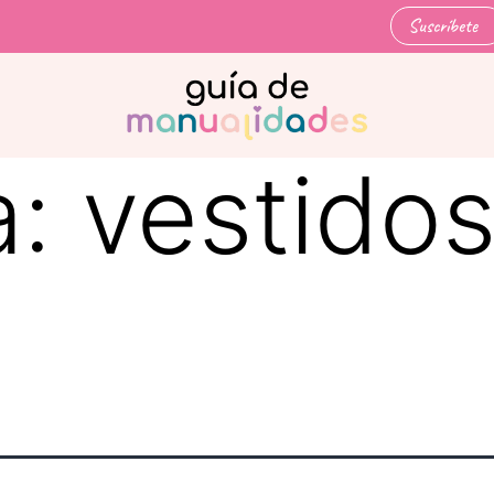
Suscríbete
a:
vestido