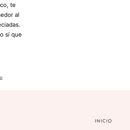
co, te
edor al
eciadas.
o sí que
no
INICIO