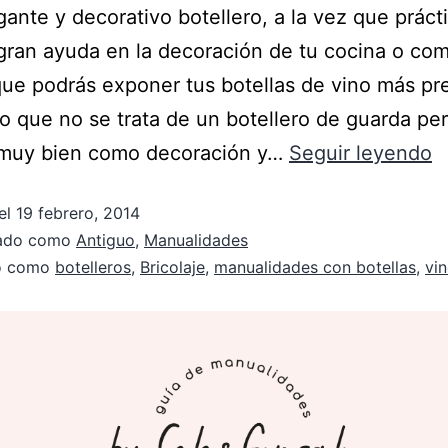
gante y decorativo botellero, a la vez que prácti
gran ayuda en la decoración de tu cocina o com
ue podrás exponer tus botellas de vino más pr
ro que no se trata de un botellero de guarda per
e muy bien como decoración y…
Seguir leyendo
el
19 febrero, 2014
zado como
Antiguo
,
Manualidades
do como
botelleros
,
Bricolaje
,
manualidades con botellas
,
vi