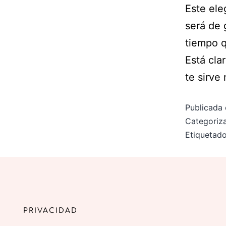
Este ele
será de 
tiempo q
Está cla
te sirv
Publicada 
Categori
Etiqueta
PRIVACIDAD