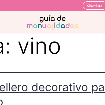
Suscríbete
a:
vino
ellero decorativo pa
o