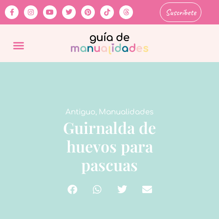
Suscríbete
Antiguo
,
Manualidades
Guirnalda de
huevos para
pascuas