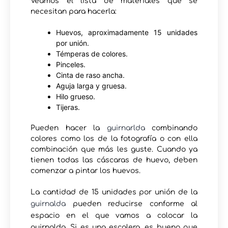
Veamos el lista de materiales que se
necesitan para hacerla:
Huevos, aproximadamente 15 unidades
por unión.
Témperas de colores.
Pinceles.
Cinta de raso ancha.
Aguja larga y gruesa.
Hilo grueso.
Tijeras.
Pueden hacer la
guirnarlda
combinando
colores como los de la fotografía o con ella
combinación que más les guste. Cuando ya
tienen todas las cáscaras de huevo, deben
comenzar a pintar los huevos.
La cantidad de 15 unidades por unión de la
guirnalda
pueden reducirse conforme al
espacio en el que vamos a colocar la
guirnalda. Si es una escalera, es bueno que