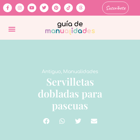
Suscríbete
Antiguo
,
Manualidades
Servilletas
dobladas para
pascuas