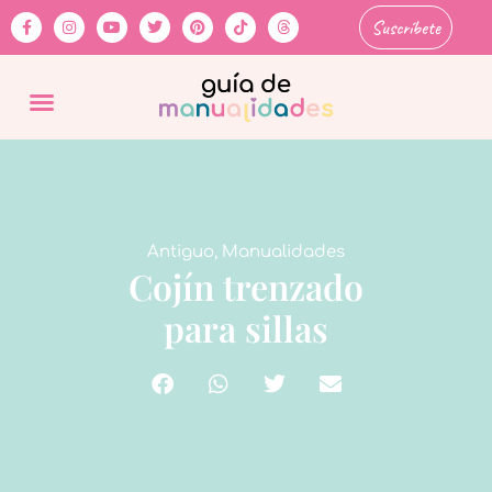
Suscríbete
Antiguo
,
Manualidades
Cojín trenzado
para sillas