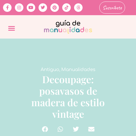
Suscríbete
Antiguo
,
Manualidades
Decoupage:
posavasos de
madera de estilo
vintage