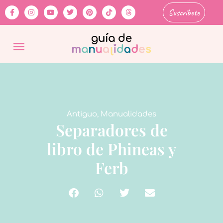
Suscríbete
Antiguo
,
Manualidades
Separadores de
libro de Phineas y
Ferb