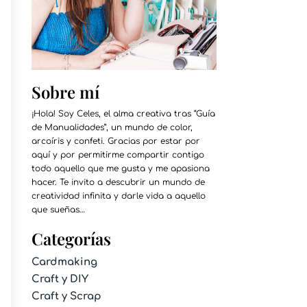
Sobre mí
¡Hola! Soy Celes, el alma creativa tras “Guía
de Manualidades”, un mundo de color,
arcoíris y confeti. Gracias por estar por
aquí y por permitirme compartir contigo
todo aquello que me gusta y me apasiona
hacer. Te invito a descubrir un mundo de
creatividad infinita y darle vida a aquello
que sueñas…
Categorías
Cardmaking
Craft y DIY
Craft y Scrap