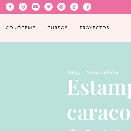
CONÓCEME
CURSOS
PROYECTOS
Antiguo
,
Manualidades
Estam
caraco