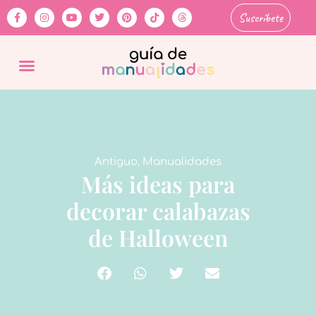
Suscríbete
Antiguo
,
Manualidades
Más ideas para
decorar calabazas
de Halloween