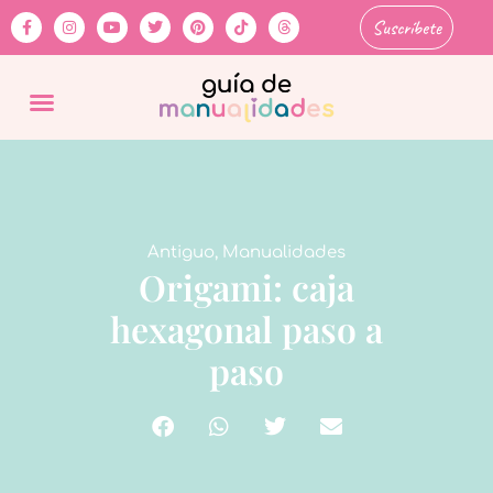
Suscríbete
Antiguo
,
Manualidades
Origami: caja
hexagonal paso a
paso