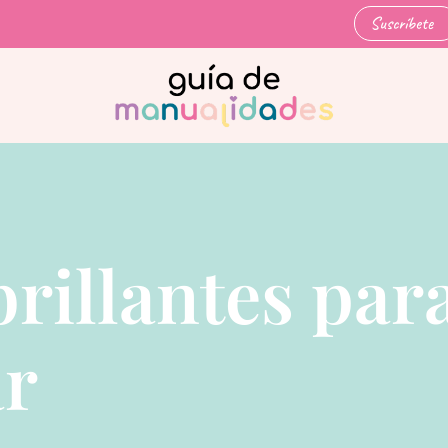
Suscríbete
brillantes par
ar