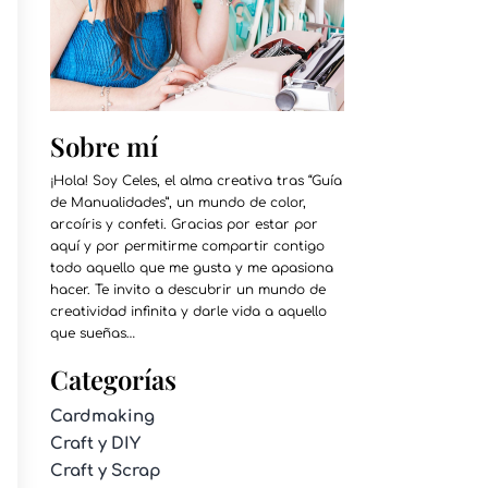
Sobre mí
¡Hola! Soy Celes, el alma creativa tras “Guía
de Manualidades”, un mundo de color,
arcoíris y confeti. Gracias por estar por
aquí y por permitirme compartir contigo
todo aquello que me gusta y me apasiona
hacer. Te invito a descubrir un mundo de
creatividad infinita y darle vida a aquello
que sueñas…
Categorías
Cardmaking
Craft y DIY
Craft y Scrap