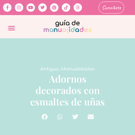
Suscríbete
Antiguo
,
Manualidades
Adornos
decorados con
esmaltes de uñas