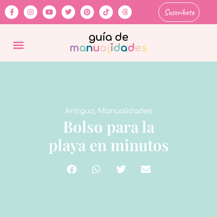
Suscríbete
Antiguo
,
Manualidades
Bolso para la
playa en minutos