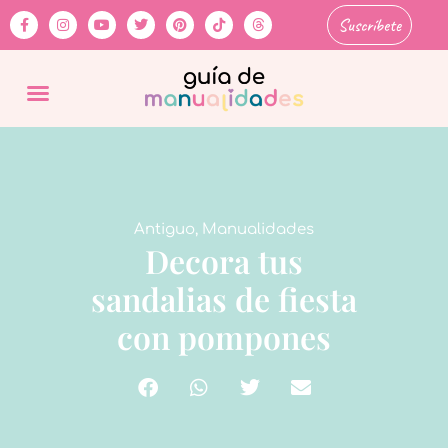
Suscríbete
Antiguo
,
Manualidades
Decora tus
sandalias de fiesta
con pompones