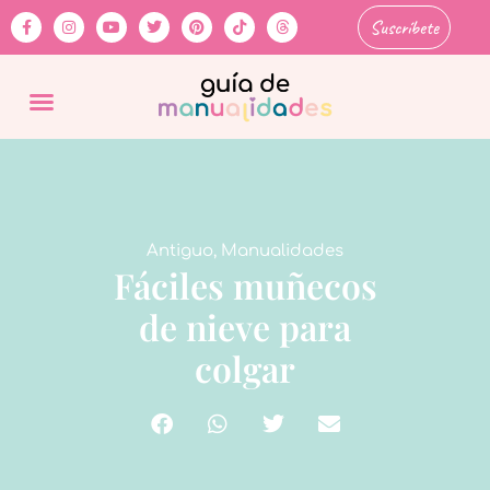
Suscríbete
Antiguo
,
Manualidades
Fáciles muñecos
de nieve para
colgar