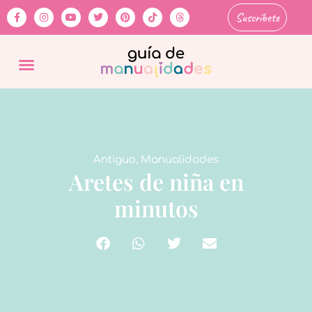
Suscríbete
Antiguo
,
Manualidades
Aretes de niña en
minutos