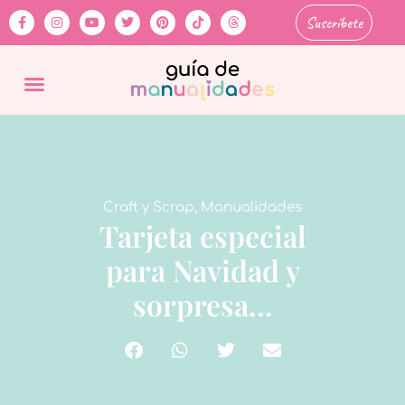
Suscríbete
Craft y Scrap
,
Manualidades
Tarjeta especial
para Navidad y
sorpresa…