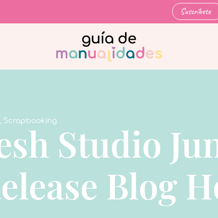
Suscríbete
,
Scrapbooking
esh Studio Ju
elease Blog 