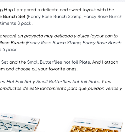
log Hop I prepared a delicate and sweet layout with the
e Bunch Set
(
Fancy Rose Bunch Stamp
,
Fancy Rose Bunch
ntiments 3 pack
.
reparé un proyecto muy delicado y dulce layout con la
 Rose Bunch
(
Fancy Rose Bunch Stamp
,
Fancy Rose Bunch
s 3 pack
.
 Set
and the
Small Butterflies hot foil Plate
. And I attach
em and choose all your favorite ones.
es Hot Foil Set
y
Small Butterflies hot foil Pla
te
. Y les
s productos de este lanzamiento para que puedan verlos y