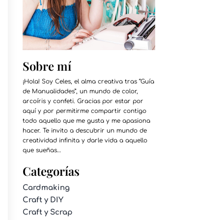
Sobre mí
¡Hola! Soy Celes, el alma creativa tras “Guía
de Manualidades”, un mundo de color,
arcoíris y confeti. Gracias por estar por
aquí y por permitirme compartir contigo
todo aquello que me gusta y me apasiona
hacer. Te invito a descubrir un mundo de
creatividad infinita y darle vida a aquello
que sueñas…
Categorías
Cardmaking
Craft y DIY
Craft y Scrap