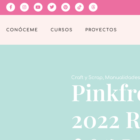
CONÓCEME
CURSOS
PROYECTOS
Craft y Scrap
,
Manualidades
Pinkfr
2022 R