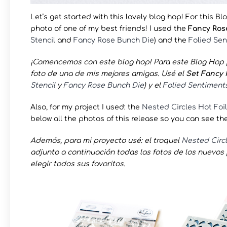
Let’s get started with this lovely blog hop! For this B
photo of one of my best friends! I used the
Fancy Ros
Stencil
and
Fancy Rose Bunch Die
) and the
Folied Se
¡Comencemos con este blog hop! Para este Blog Hop p
foto de una de mis mejores amigas. Usé el
Set Fancy
Stencil
y
Fancy Rose Bunch Die
) y el
Folied Sentiment
Also, for my project I used: the
Nested Circles Hot Foil
below all the photos of this release so you can see th
Además, para mi proyecto usé: el troquel
Nested Circl
adjunto a continuación todas las fotos de los nuevo
elegir todos sus favoritos.