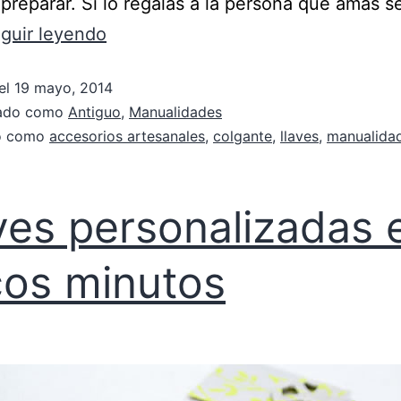
preparar. Si lo regalas a la persona que amas s
guir leyendo
el
19 mayo, 2014
zado como
Antiguo
,
Manualidades
do como
accesorios artesanales
,
colgante
,
llaves
,
manualida
ves personalizadas 
os minutos