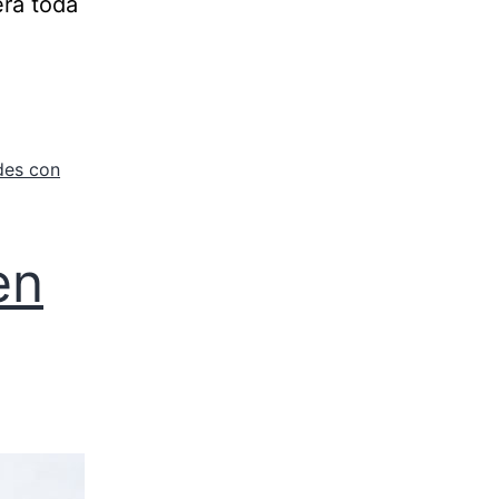
erá toda
des con
en