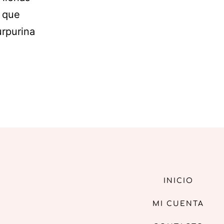
s que
urpurina
INICIO
MI CUENTA