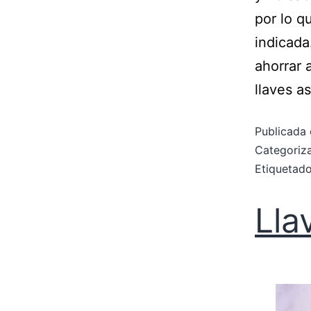
por lo q
indicad
ahorrar 
llaves a
Publicada 
Categori
Etiqueta
Lla