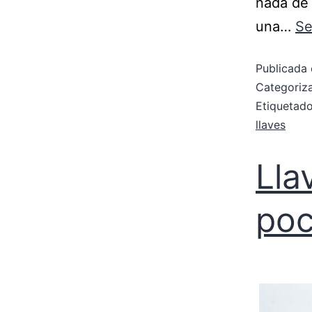
nada de 
una…
Se
Publicada 
Categori
Etiqueta
llaves
Lla
poc