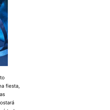
to
a fiesta,
ras
costará