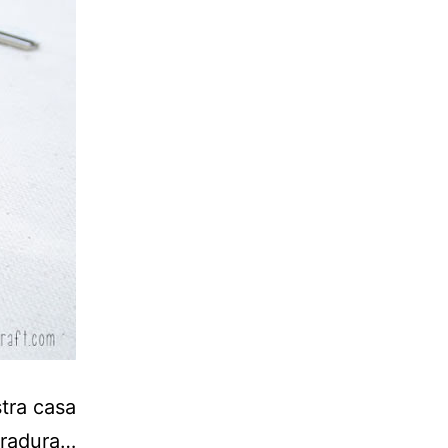
tra casa
rradura…