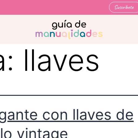
Suscríbete
a:
llaves
gante con llaves de
ilo vintage