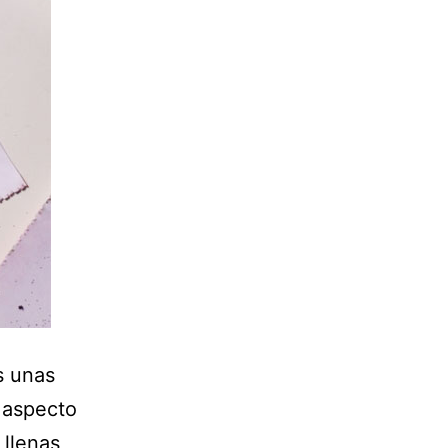
s unas
n aspecto
 llenas