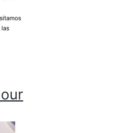
sitamos
 las
mour