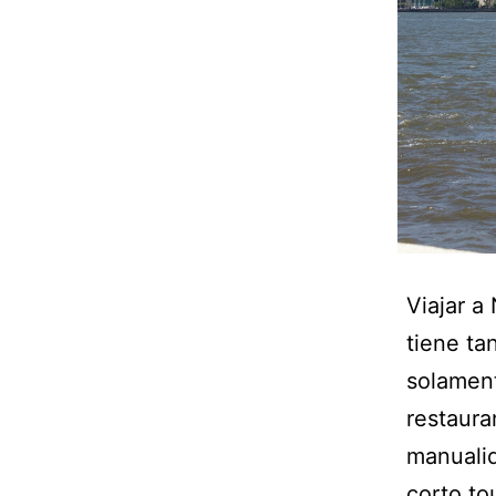
Viajar 
tiene ta
solament
restaura
manualid
corto t