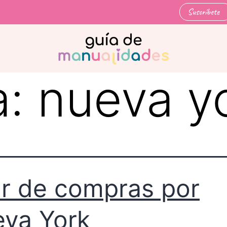
Suscríbete
a:
nueva y
r de compras por
va York