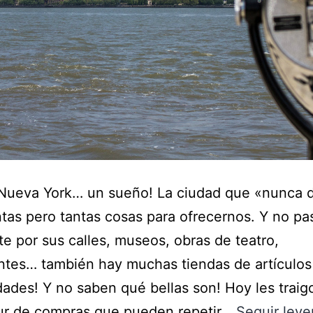
a Nueva York… un sueño! La ciudad que «nunca
ntas pero tantas cosas para ofrecernos. Y no pa
e por sus calles, museos, obras de teatro,
ntes… también hay muchas tiendas de artículos
ades! Y no saben qué bellas son! Hoy les traig
our de compras que pueden repetir…
Seguir ley