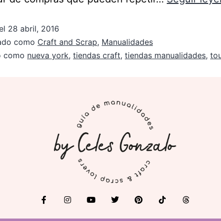
el
28 abril, 2016
zado como
Craft and Scrap
,
Manualidades
do como
nueva york
,
tiendas craft
,
tiendas manualidades
,
to