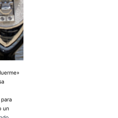
 duerme»
sa
 para
o un
endo