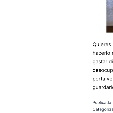
Quieres 
hacerlo 
gastar d
desocupe
porta ve
guardarl
Publicada 
Categori