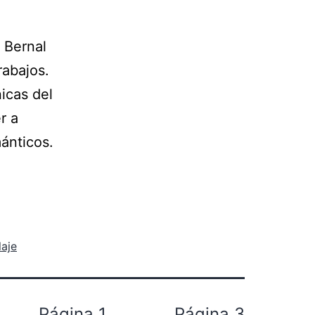
 Bernal
rabajos.
icas del
r a
mánticos.
laje
Página 1
…
Página 3