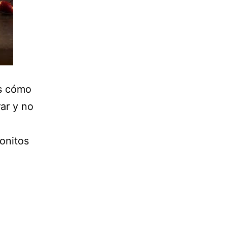
es cómo
rar y no
onitos