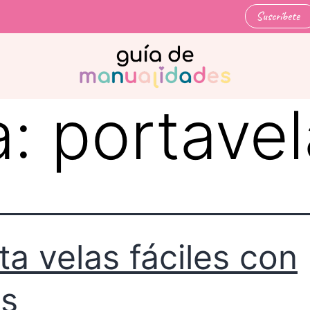
Suscríbete
a:
portavel
ta velas fáciles con
as