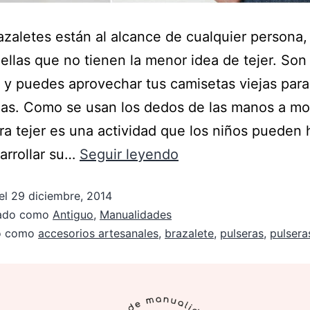
azaletes están al alcance de cualquier persona,
ellas que no tienen la menor idea de tejer. So
s y puedes aprovechar tus camisetas viejas para
las. Como se usan los dedos de las manos a m
ara tejer es una actividad que los niños pueden 
arrollar su…
Seguir leyendo
el
29 diciembre, 2014
zado como
Antiguo
,
Manualidades
do como
accesorios artesanales
,
brazalete
,
pulseras
,
pulsera