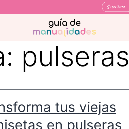
Suscríbete
a:
pulseras
nsforma tus viejas
isetas en pulseras