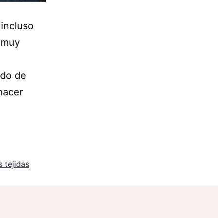
 incluso
n muy
odo de
hacer
s tejidas