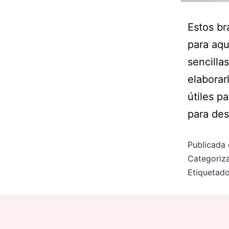
Estos br
para aqu
sencilla
elaborar
útiles p
para des
Publicada 
Categori
Etiqueta