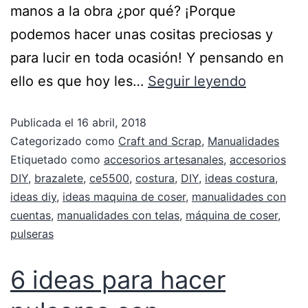
manos a la obra ¿por qué? ¡Porque
podemos hacer unas cositas preciosas y
para lucir en toda ocasión! Y pensando en
ello es que hoy les…
Seguir leyendo
Publicada el
16 abril, 2018
Categorizado como
Craft and Scrap
,
Manualidades
Etiquetado como
accesorios artesanales
,
accesorios
DIY
,
brazalete
,
ce5500
,
costura
,
DIY
,
ideas costura
,
ideas diy
,
ideas maquina de coser
,
manualidades con
cuentas
,
manualidades con telas
,
máquina de coser
,
pulseras
6 ideas para hacer