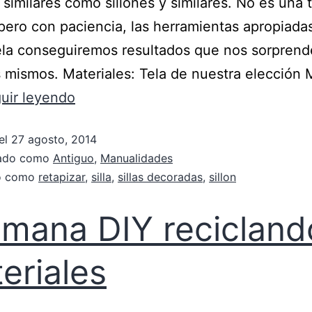
similares como sillones y similares. No es una 
 pero con paciencia, las herramientas apropiada
la conseguiremos resultados que nos sorprend
 mismos. Materiales: Tela de nuestra elección
uir leyendo
el
27 agosto, 2014
zado como
Antiguo
,
Manualidades
do como
retapizar
,
silla
,
sillas decoradas
,
sillon
mana DIY recicland
eriales