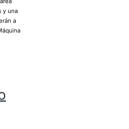
tarea
s y una
erán a
 Máquina
o