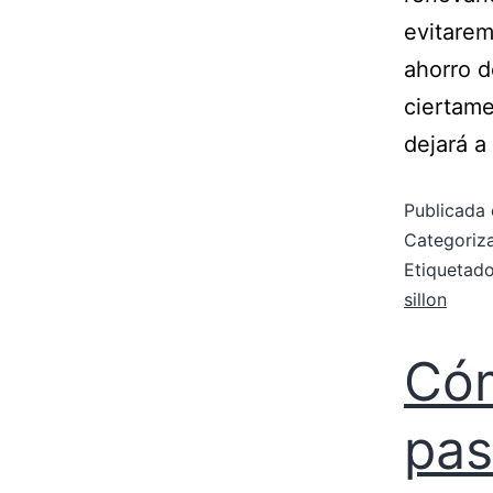
evitarem
ahorro d
ciertame
dejará a
Publicada 
Categori
Etiqueta
sillon
Cóm
pas