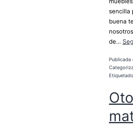
muebles 
sencilla
buena te
nosotros
de…
Seg
Publicada 
Categori
Etiqueta
Oto
mat