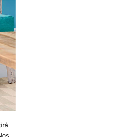
irá
 Nos