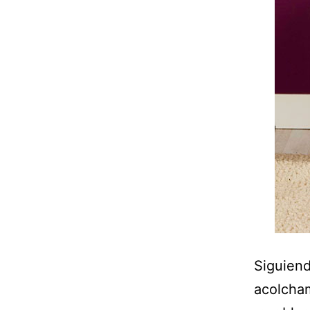
Siguiend
acolcham