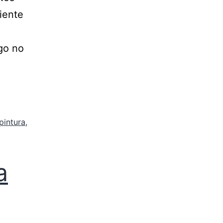
iente
go no
pintura
,
a