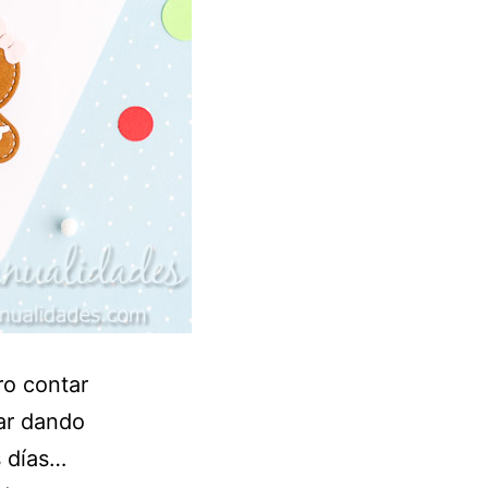
ro contar
tar dando
s días…