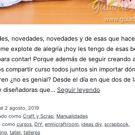
es, novedades, novedades y de esas que hace
me explote de alegría ¡hoy les tengo de esas b
para contar! Porque además de seguir creando 
 compartir curso todos juntos sin importar dó
en ¿no es genial? Desde el día en que dos de l
 y diseñadoras que…
Seguir leyendo
el
2 agosto, 2019
zado como
Craft y Scrap
,
Manualidades
do como
cursos
,
DIY
,
enmicraftroom
,
ideas diy
,
scrapbook
,
ing
,
taller
,
talleres