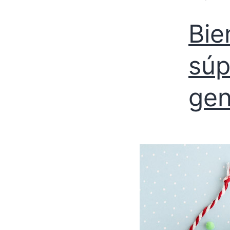
Bie
súp
gen