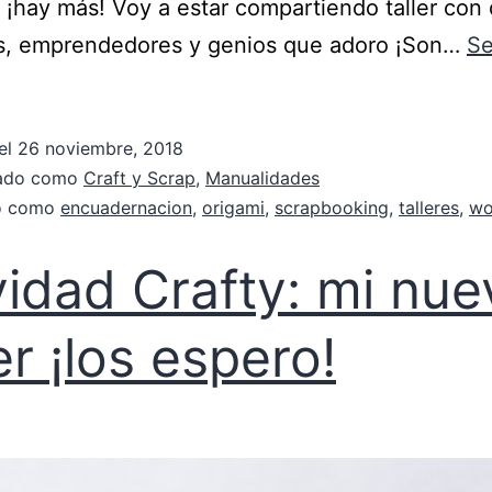
 ¡hay más! Voy a estar compartiendo taller con
s, emprendedores y genios que adoro ¡Son…
Se
el
26 noviembre, 2018
zado como
Craft y Scrap
,
Manualidades
do como
encuadernacion
,
origami
,
scrapbooking
,
talleres
,
wo
idad Crafty: mi nue
ler ¡los espero!