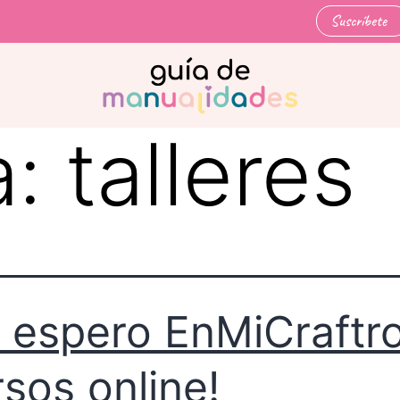
Suscríbete
a:
talleres
 espero EnMiCraft
rsos online!