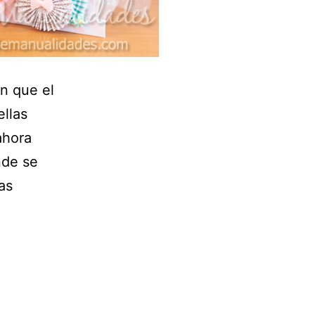
n que el
ellas
ahora
nde se
as