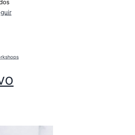
 dos
guir
rkshops
vo