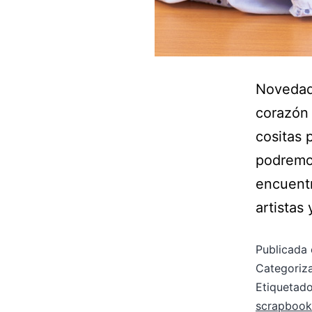
Novedad
corazón 
cositas 
podremos
encuentr
artistas
Publicada 
Categori
Etiqueta
scrapbook