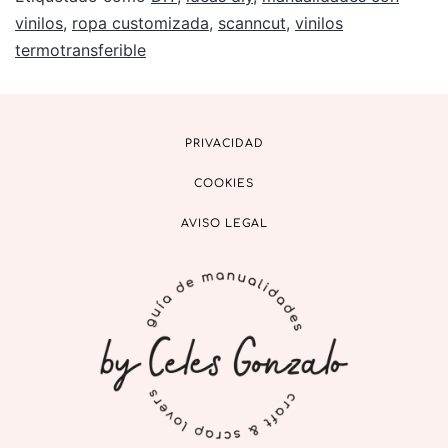
vinilos
,
ropa customizada
,
scanncut
,
vinilos
termotransferible
PRIVACIDAD
COOKIES
AVISO LEGAL