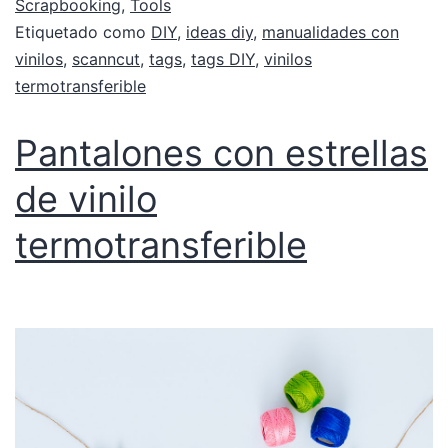
Scrapbooking
,
Tools
Etiquetado como
DIY
,
ideas diy
,
manualidades con
vinilos
,
scanncut
,
tags
,
tags DIY
,
vinilos
termotransferible
Pantalones con estrellas
de vinilo
termotransferible