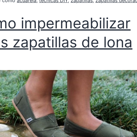
do como
acuarela
,
tecnicas DIY
,
zapatillas
,
zapatillas decora
o impermeabilizar
s zapatillas de lona