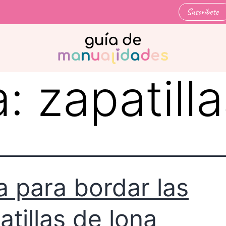
Suscríbete
a:
zapatill
a para bordar las
atillas de lona