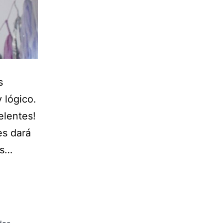
s
y lógico.
elentes!
es dará
os…