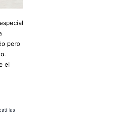
 especial
a
do pero
lo.
e el
atillas