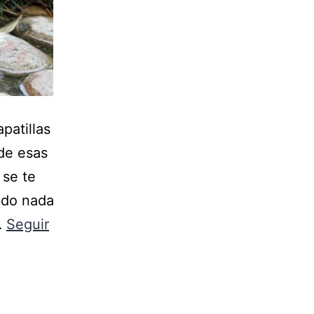
patillas
 de esas
 se te
ndo nada
…
Seguir