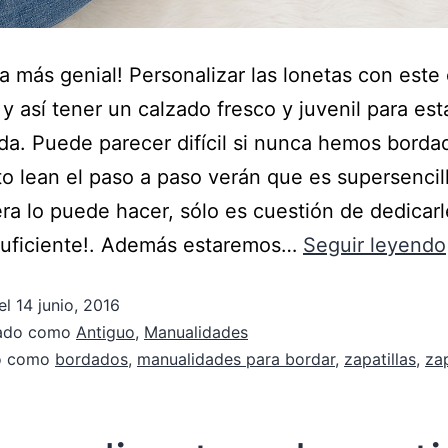
a más genial! Personalizar las lonetas con este
y así tener un calzado fresco y juvenil para est
a. Puede parecer difícil si nunca hemos borda
o lean el paso a paso verán que es supersencil
ra lo puede hacer, sólo es cuestión de dedicarl
suficiente!. Además estaremos…
Seguir leyendo
el
14 junio, 2016
zado como
Antiguo
,
Manualidades
do como
bordados
,
manualidades para bordar
,
zapatillas
,
zap