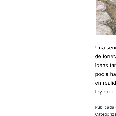
Una senc
de lonet
ideas ta
podía ha
en reali
leyendo
Publicada 
Categori