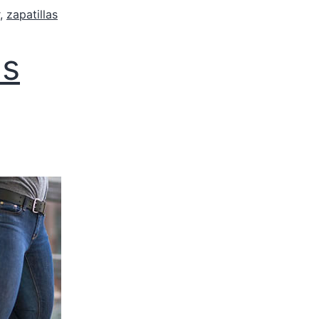
,
zapatillas
us