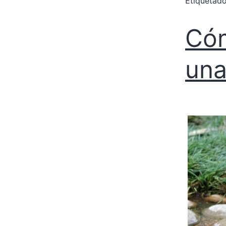
Etiqueta
Cóm
una