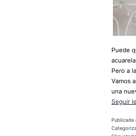
Puede q
acuarela
Pero a l
Vamos a 
una nuev
Seguir 
Publicada 
Categori