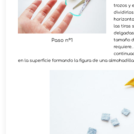
trozos y 
dividirlos
horizonta
las tiras 
delgadas
Paso nº1
tamaño de
requiere.
continuac
en la superficie formando la figura de una almohadilla