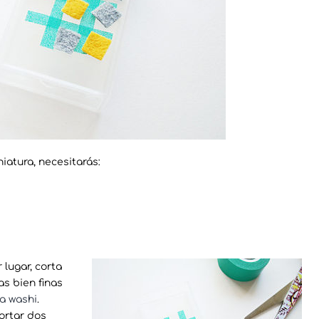
iatura, necesitarás:
 lugar, corta
as bien finas
ta washi
.
ortar dos