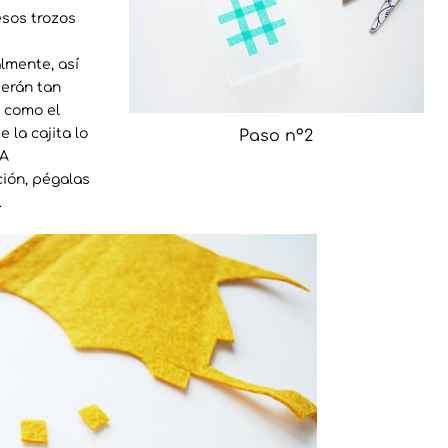
esos trozos
lmente, así
serán tan
 como el
 la cajita lo
Paso nº2
 A
ión, pégalas
.