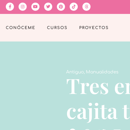
CONÓCEME
CURSOS
PROYECTOS
Antiguo
,
Manualidades
Tres e
cajita