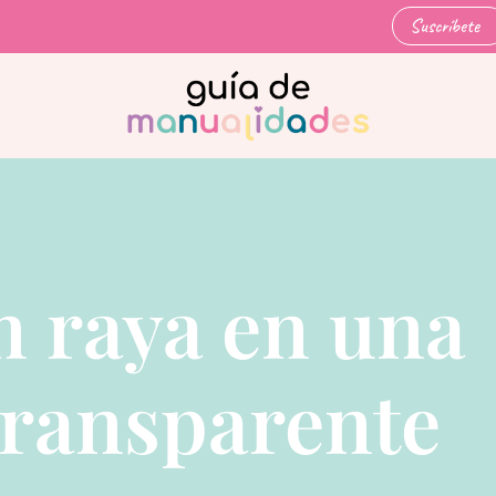
Suscríbete
n raya en una
 transparente