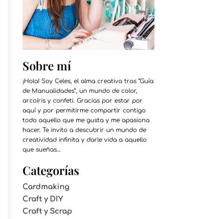
Sobre mí
¡Hola! Soy Celes, el alma creativa tras “Guía
de Manualidades”, un mundo de color,
arcoíris y confeti. Gracias por estar por
aquí y por permitirme compartir contigo
todo aquello que me gusta y me apasiona
hacer. Te invito a descubrir un mundo de
creatividad infinita y darle vida a aquello
que sueñas…
Categorías
Cardmaking
Craft y DIY
Craft y Scrap