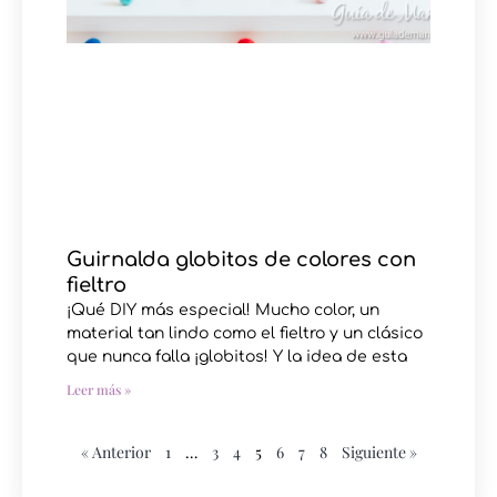
Guirnalda globitos de colores con
fieltro
¡Qué DIY más especial! Mucho color, un
material tan lindo como el fieltro y un clásico
que nunca falla ¡globitos! Y la idea de esta
Leer más »
« Anterior
1
…
3
4
5
6
7
8
Siguiente »