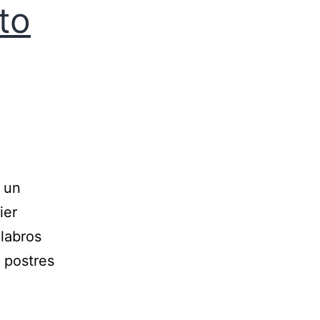
to
n un
ier
elabros
 postres