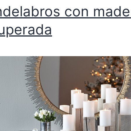
delabros con made
uperada