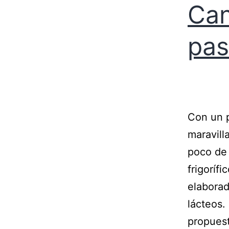
Can
pas
Con un 
maravill
poco de 
frigoríf
elaborad
lácteos
propue