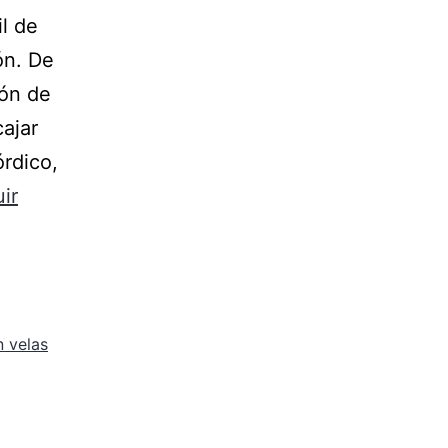
il de
ón. De
ión de
ajar
órdico,
ir
 velas