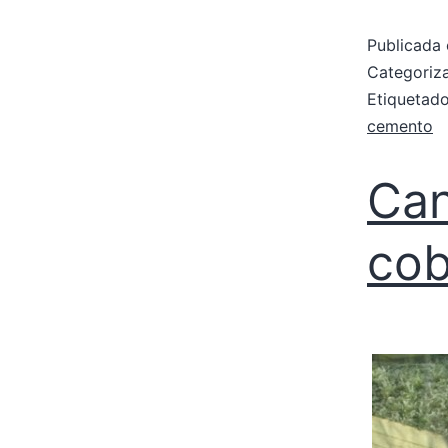
Publicada 
Categori
Etiqueta
cemento
Can
cob