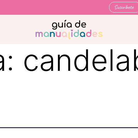
Suscríbete
a:
candela
s