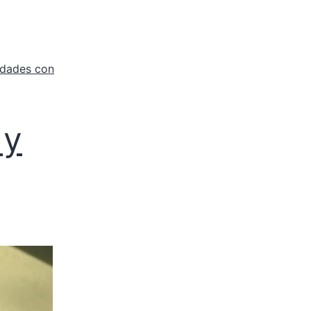
idades con
 y