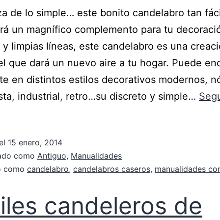
za de lo simple… este bonito candelabro tan fác
rá un magnífico complemento para tu decoraci
s y limpias líneas, este candelabro es una creac
el que dará un nuevo aire a tu hogar. Puede enc
te en distintos estilos decorativos modernos, n
sta, industrial, retro…su discreto y simple…
Segu
el
15 enero, 2014
zado como
Antiguo
,
Manualidades
do como
candelabro
,
candelabros caseros
,
manualidades con
iles candeleros de