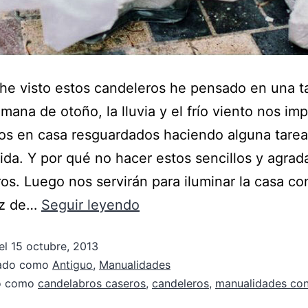
e visto estos candeleros he pensado en una t
emana de otoño, la lluvia y el frío viento nos im
os en casa resguardados haciendo alguna tarea
ida. Y por qué no hacer estos sencillos y agrad
os. Luego nos servirán para iluminar la casa con
uz de…
Seguir leyendo
el
15 octubre, 2013
zado como
Antiguo
,
Manualidades
do como
candelabros caseros
,
candeleros
,
manualidades co