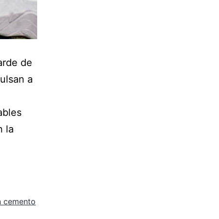
arde de
pulsan a
ables
 la
n cemento