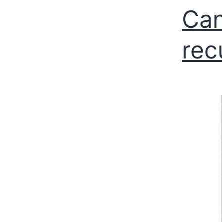
Can
rec