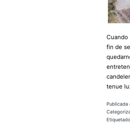
Cuando h
fin de s
quedarn
entreten
candeler
tenue l
Publicada 
Categori
Etiqueta