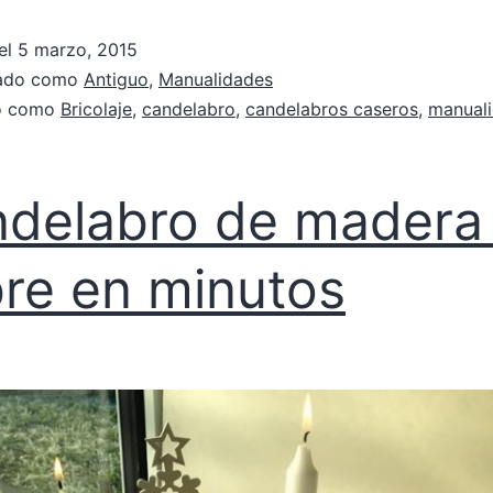
el
5 marzo, 2015
zado como
Antiguo
,
Manualidades
do como
Bricolaje
,
candelabro
,
candelabros caseros
,
manual
delabro de madera
re en minutos