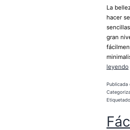
La belle
hacer se
sencilla
gran niv
fácilmen
minimali
leyendo
Publicada 
Categori
Etiqueta
Fác