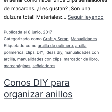
enseñar como hacer unos clips señaladores
de macarons. ¿Les gustan? ¡Son una
dulzura total! Materiales:…
Seguir leyendo
Publicada el
8 junio, 2017
Categorizado como
Craft y Scrap
,
Manualidades
Etiquetado como
arcilla de polimero
,
arcilla
polimerica
,
clips
,
DIY
,
ideas diy
,
manualidades con
arcilla
,
manualidades con clips
,
marcador de libro
,
marcapáginas
,
señaladores
Conos DIY para
organizar anillos