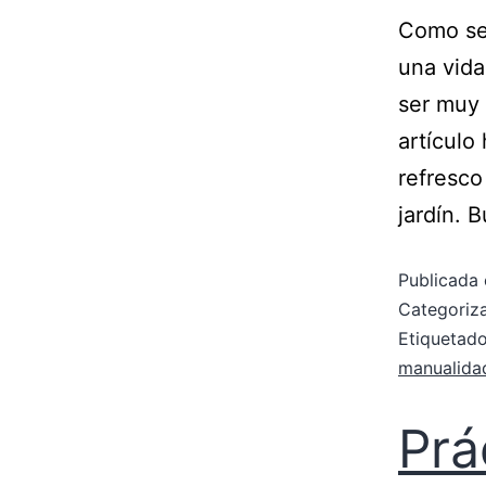
Como seg
una vida
ser muy 
artículo
refresco
jardín. 
Publicada 
Categori
Etiqueta
manualidad
Prá