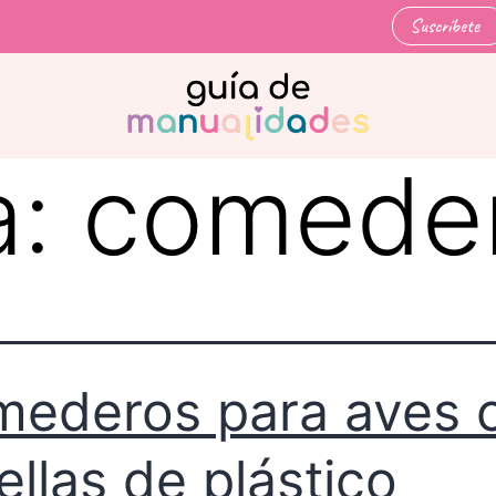
Suscríbete
a:
comede
ederos para aves 
ellas de plástico