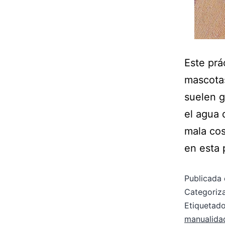
Este prá
mascota
suelen g
el agua 
mala cos
en esta 
Publicada 
Categori
Etiqueta
manualida