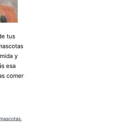
de tus
mascotas
omida y
ás esa
las comer
 mascotas
,