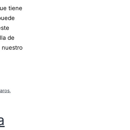
ue tiene
 puede
este
lla de
e nuestro
aros
,
a