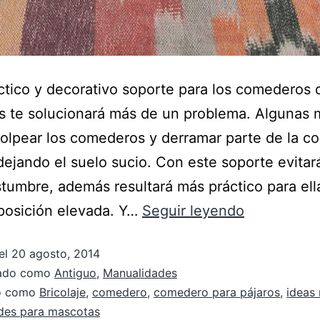
ctico y decorativo soporte para los comederos 
s te solucionará más de un problema. Algunas 
olpear los comederos y derramar parte de la c
dejando el suelo sucio. Con este soporte evitar
tumbre, además resultará más práctico para el
posición elevada. Y…
Seguir leyendo
el
20 agosto, 2014
zado como
Antiguo
,
Manualidades
do como
Bricolaje
,
comedero
,
comedero para pájaros
,
ideas
des para mascotas