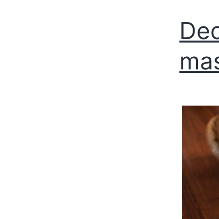
Dec
ma