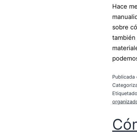
Hace mes
manualid
sobre có
también 
material
podemos
Publicada 
Categori
Etiqueta
organizad
Cóm