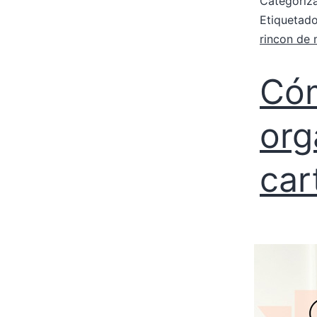
Categori
Etiqueta
rincon de
Cóm
org
car