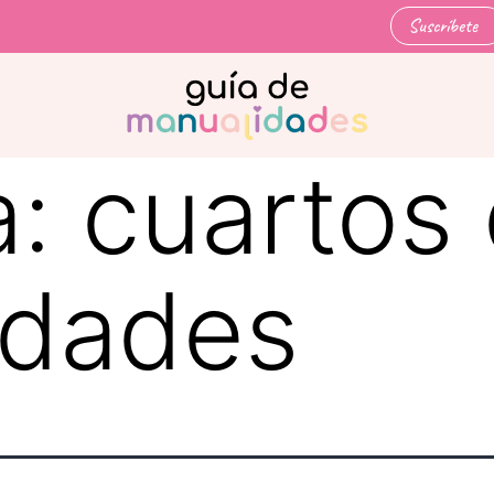
Suscríbete
a:
cuartos
idades