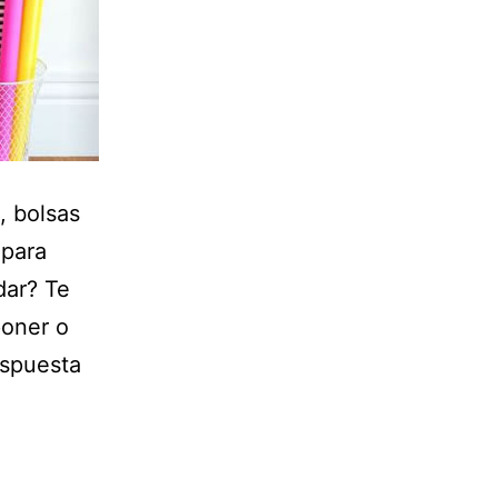
, bolsas
 para
dar? Te
poner o
espuesta