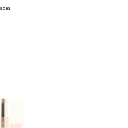
dades
,