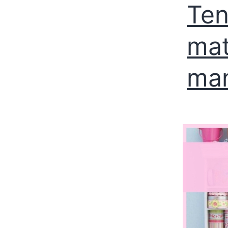
Ten
mat
man