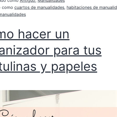
zado como
Antiguo
,
Manualidades
do como
cuartos de manualidades
,
habitaciones de manuali
 manualidades
o hacer un
anizador para tus
tulinas y papeles