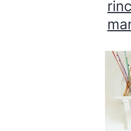
rin
man