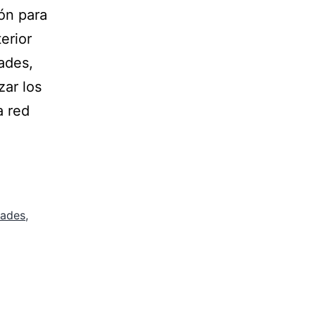
ón para
erior
ades,
zar los
a red
dades
,