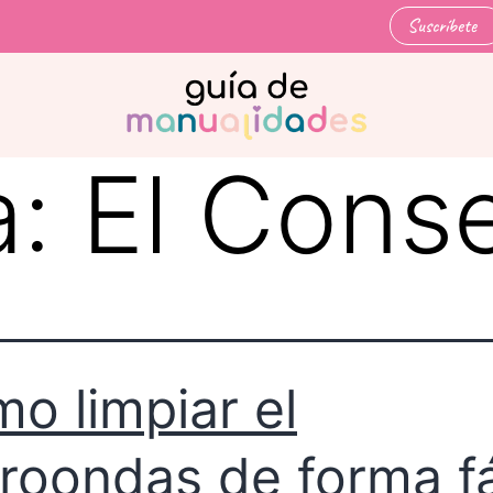
Suscríbete
a:
El Conse
o limpiar el
roondas de forma fá