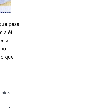
que pasa
s a él
os a
omo
io que
impieza