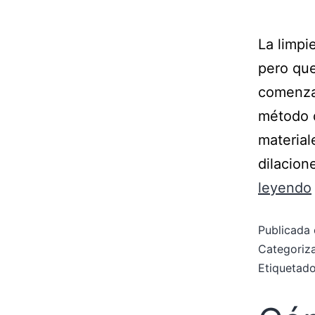
La limpi
pero qu
comenzar
método 
material
dilacio
leyendo
Publicada 
Categori
Etiqueta