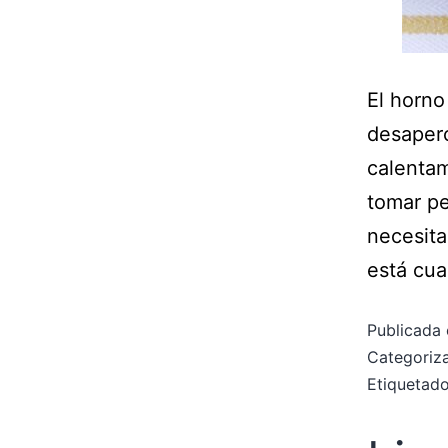
El horn
desaperc
calentam
tomar p
necesita
está cu
Publicada 
Categori
Etiqueta