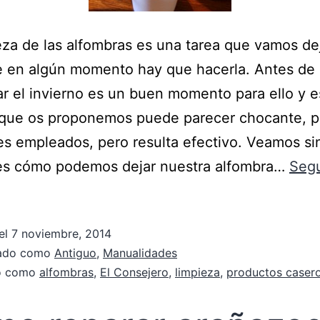
eza de las alfombras es una tarea que vamos d
e en algún momento hay que hacerla. Antes de
 el invierno es un buen momento para ello y e
que os proponemos puede parecer chocante, po
es empleados, pero resulta efectivo. Veamos s
nes cómo podemos dejar nuestra alfombra…
Segu
el
7 noviembre, 2014
zado como
Antiguo
,
Manualidades
do como
alfombras
,
El Consejero
,
limpieza
,
productos caser