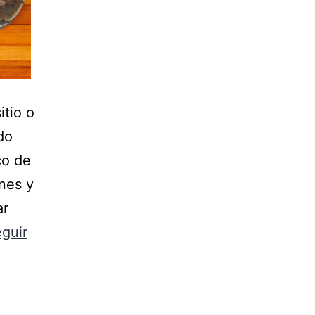
itio o
do
co de
nes y
ar
guir