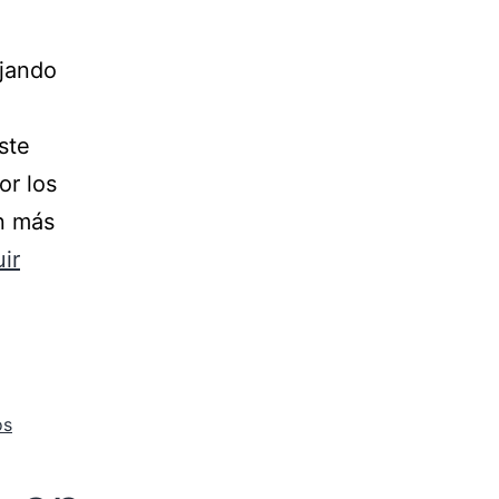
ejando
ste
r los
in más
ir
os