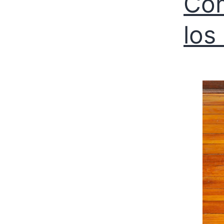
Cóm
los