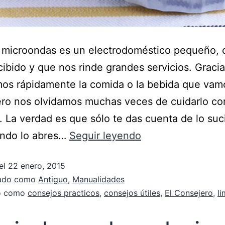
o microondas es un electrodoméstico pequeño, 
ibido y que nos rinde grandes servicios. Gracia
os rápidamente la comida o la bebida que vam
ero nos olvidamos muchas veces de cuidarlo c
. La verdad es que sólo te das cuenta de lo suc
ando lo abres…
Seguir leyendo
el
22 enero, 2015
zado como
Antiguo
,
Manualidades
do como
consejos practicos
,
consejos útiles
,
El Consejero
,
l