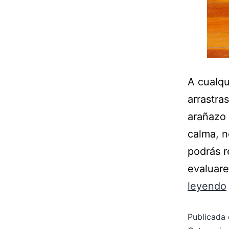
A cualqu
arrastra
arañazo 
calma, n
podrás r
evaluar
leyendo
Publicada 