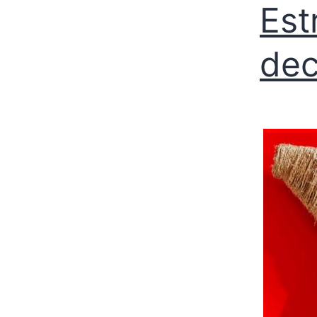
Est
dec