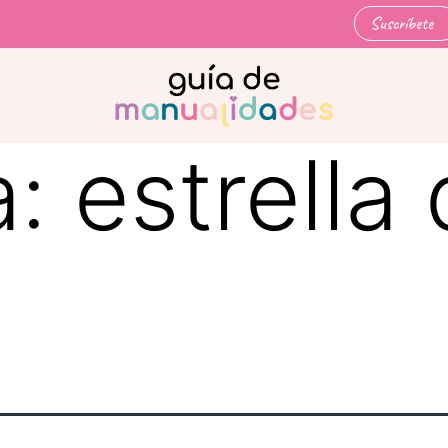
Suscríbete
a:
estrella
d