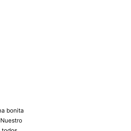
na bonita
 Nuestro
n todos