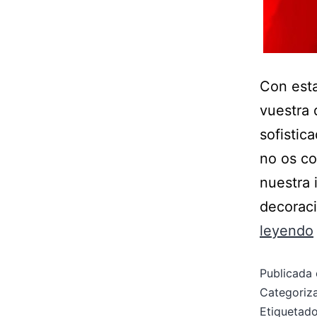
Con esta
vuestra 
sofistic
no os co
nuestra 
decoraci
leyendo
Publicada 
Categori
Etiqueta