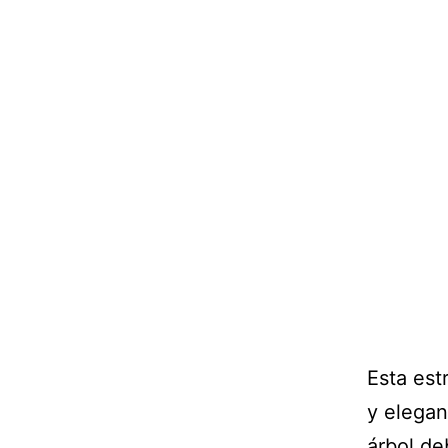
Esta est
y elegan
árbol de