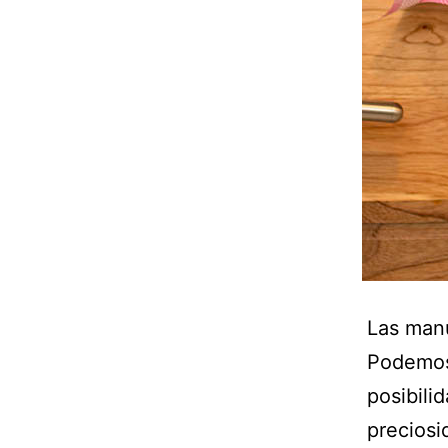
Las manu
Podemos
posibili
preciosi