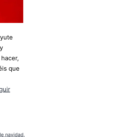
 yute
 y
 hacer,
éis que
guir
 de navidad
,