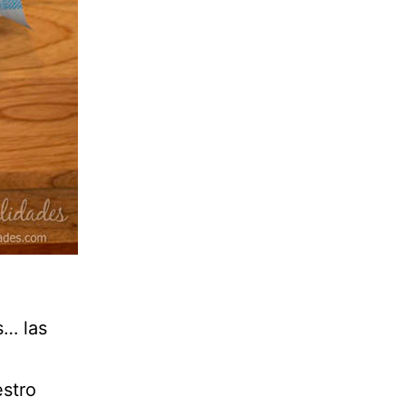
s… las
estro