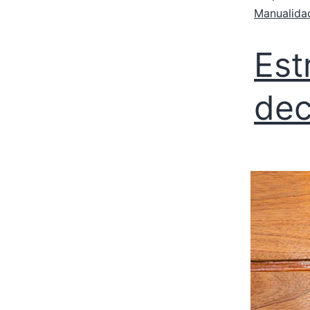
Manualida
Est
dec