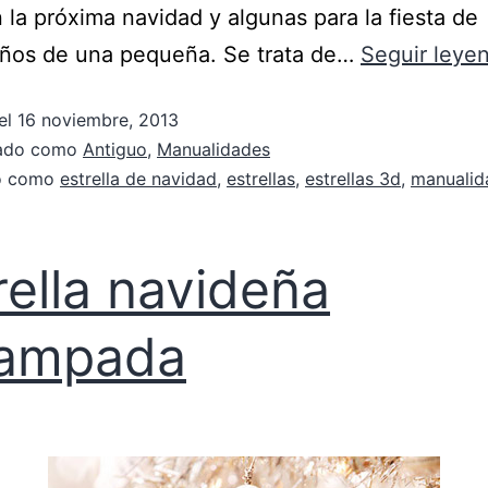
 la próxima navidad y algunas para la fiesta de
ños de una pequeña. Se trata de…
Seguir leye
el
16 noviembre, 2013
zado como
Antiguo
,
Manualidades
do como
estrella de navidad
,
estrellas
,
estrellas 3d
,
manualid
rella navideña
tampada