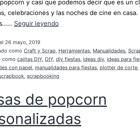
 popcorn y casi que podemos decir que es un c
tas, celebraciones y las noches de cine en casa.
es……
Seguir leyendo
el
26 mayo, 2019
zado como
Craft y Scrap
,
Herramientas
,
Manualidades
,
Scra
do como
cajitas DIY
,
DIY
,
diy fiestas
,
ideas diy
,
ideas para fie
des con papel
,
manualidades para fiestas
,
plotter de corte
scrapbook
,
scrapbooking
sas de popcorn
sonalizadas