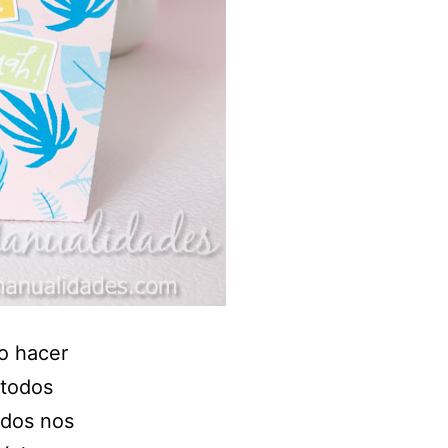
o hacer
 todos
odos nos