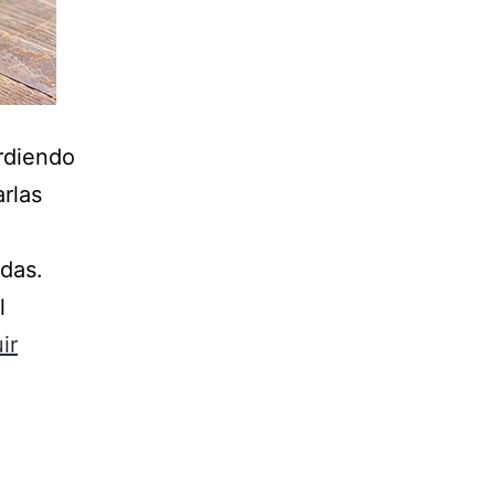
erdiendo
arlas
adas.
l
ir