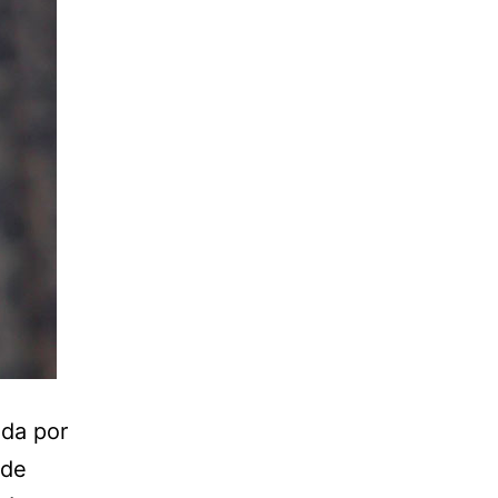
da por
ede