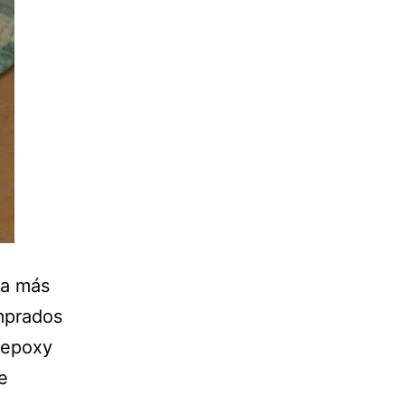
ra más
omprados
 epoxy
e