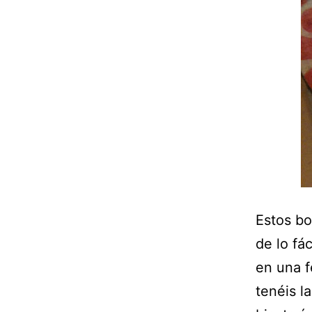
Estos bo
de lo fá
en una f
tenéis l