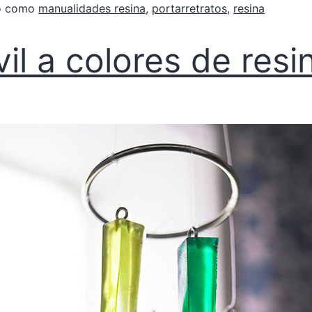
do como
manualidades resina
,
portarretratos
,
resina
il a colores de resi