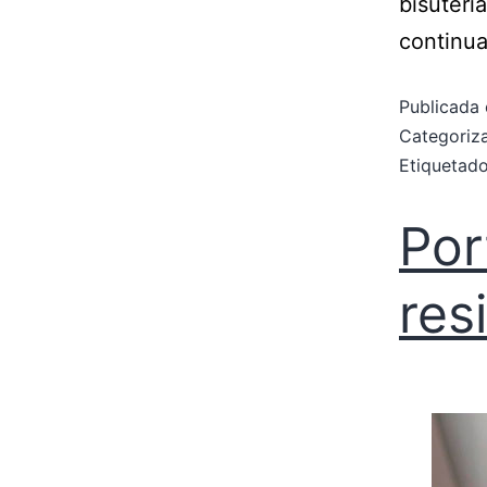
bisuterí
continua
Publicada 
Categori
Etiqueta
Por
res