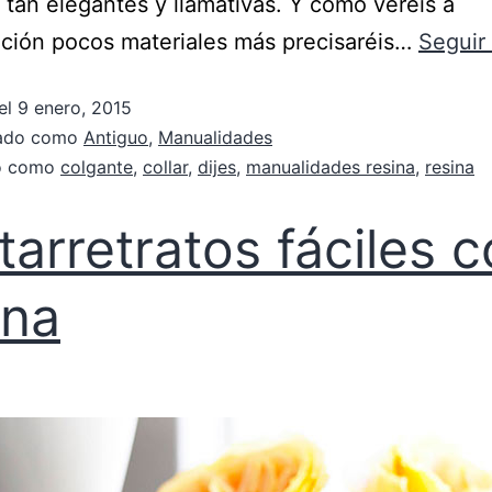
a tan elegantes y llamativas. Y como veréis a
ción pocos materiales más precisaréis…
Seguir
el
9 enero, 2015
zado como
Antiguo
,
Manualidades
do como
colgante
,
collar
,
dijes
,
manualidades resina
,
resina
tarretratos fáciles 
ina