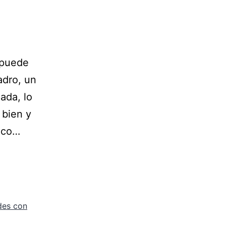
 puede
adro, un
ada, lo
 bien y
tico…
des con