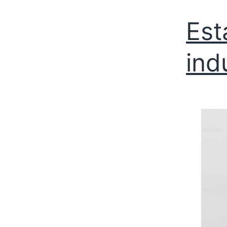
Est
ind