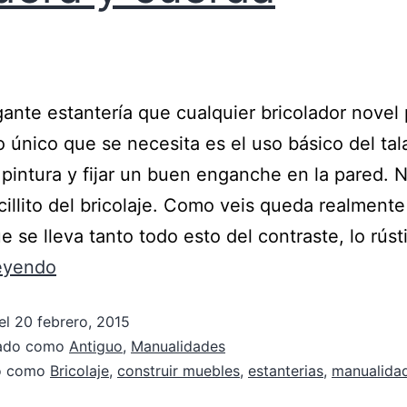
ante estantería que cualquier bricolador novel
o único que se necesita es el uso básico del tal
pintura y fijar un buen enganche en la pared. N
illito del bricolaje. Como veis queda realmente
e se lleva tanto todo esto del contraste, lo rús
leyendo
el
20 febrero, 2015
zado como
Antiguo
,
Manualidades
do como
Bricolaje
,
construir muebles
,
estanterias
,
manualida