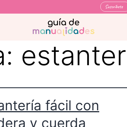
Suscríbete
a:
estanter
antería fácil con
era y cuerda