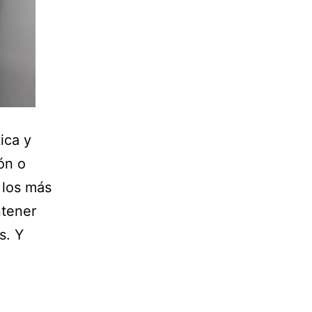
ica y
ón o
 los más
ntener
s. Y