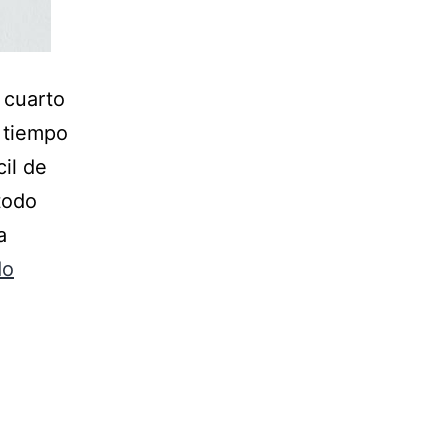
o cuarto
 tiempo
cil de
todo
a
do