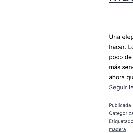
Una eleg
hacer. L
poco de 
más senc
ahora qu
Seguir 
Publicada 
Categori
Etiqueta
madera