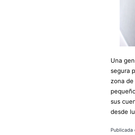
Una geni
segura p
zona de 
pequeño
sus cuen
desde l
Publicada 