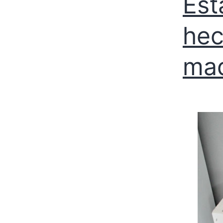
Est
hec
ma