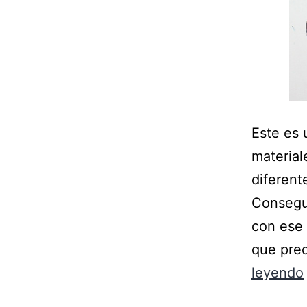
Este es 
material
diferent
Consegui
con ese 
que prec
leyendo