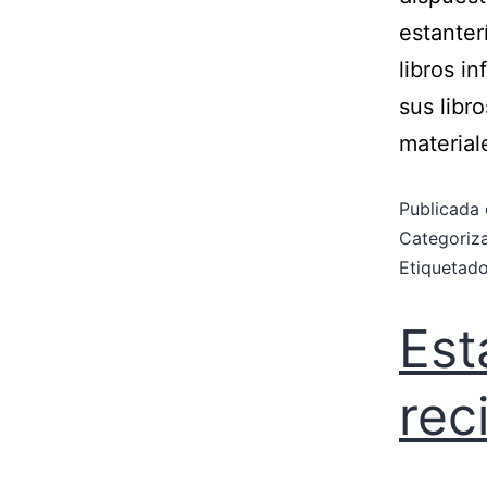
estanter
libros i
sus libr
material
Publicada 
Categori
Etiqueta
Est
rec