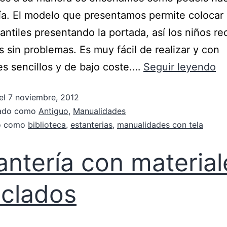
ía. El modelo que presentamos permite colocar 
nfantiles presentando la portada, así los niños 
os sin problemas. Es muy fácil de realizar y con
es sencillos y de bajo coste.…
Seguir leyendo
el
7 noviembre, 2012
zado como
Antiguo
,
Manualidades
do como
biblioteca
,
estanterias
,
manualidades con tela
antería con material
iclados