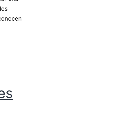
los
reconocen
es