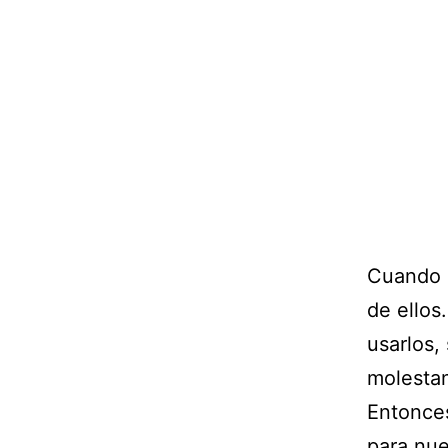
Cuando a
de ellos
usarlos,
molestan
Entonces
para nu