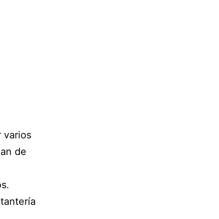
 varios
jan de
s.
tantería