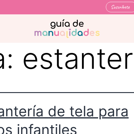
Suscríbete
a:
estanter
antería de tela para
os infantiles