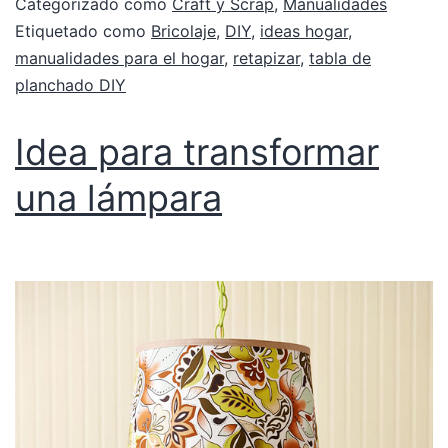
Categorizado como
Craft y Scrap
,
Manualidades
Etiquetado como
Bricolaje
,
DIY
,
ideas hogar
,
manualidades para el hogar
,
retapizar
,
tabla de
planchado DIY
Idea para transformar
una lámpara