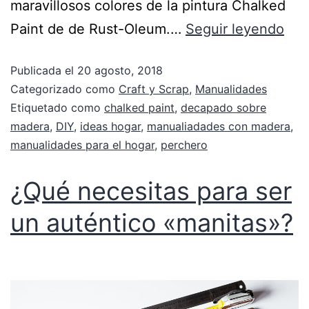
maravillosos colores de la pintura Chalked
Paint de de Rust-Oleum.…
Seguir leyendo
Publicada el
20 agosto, 2018
Categorizado como
Craft y Scrap
,
Manualidades
Etiquetado como
chalked paint
,
decapado sobre
madera
,
DIY
,
ideas hogar
,
manualiadades con madera
,
manualidades para el hogar
,
perchero
¿Qué necesitas para ser
un auténtico «manitas»?