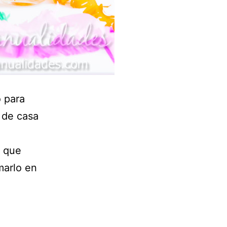
 para
n de casa
o
o que
marlo en