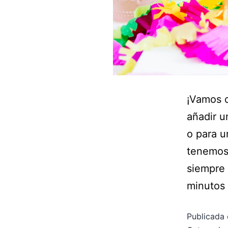
¡Vamos 
añadir u
o para u
tenemos 
siempre 
minutos 
Publicada 