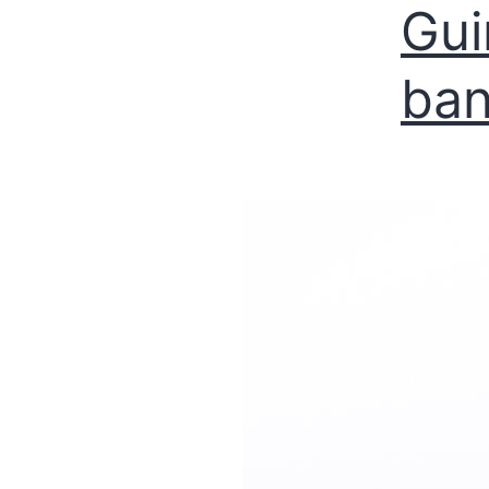
Gui
ban