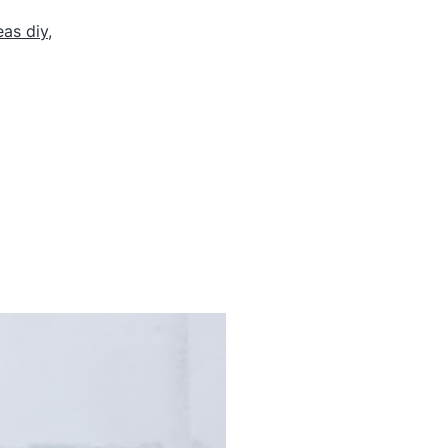
eas diy
,