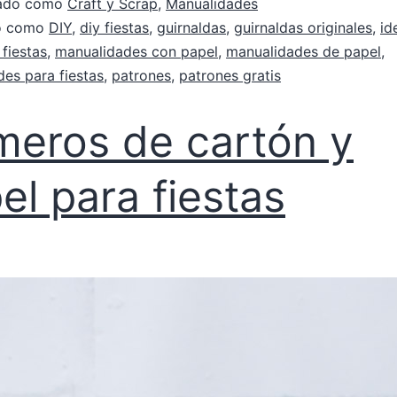
zado como
Craft y Scrap
,
Manualidades
do como
DIY
,
diy fiestas
,
guirnaldas
,
guirnaldas originales
,
id
 fiestas
,
manualidades con papel
,
manualidades de papel
,
es para fiestas
,
patrones
,
patrones gratis
eros de cartón y
el para fiestas