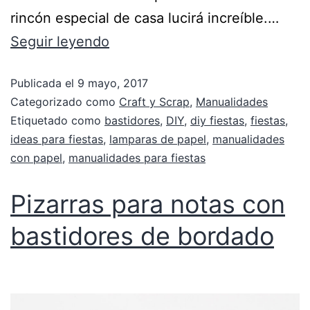
rincón especial de casa lucirá increíble.…
Seguir leyendo
Publicada el
9 mayo, 2017
Categorizado como
Craft y Scrap
,
Manualidades
Etiquetado como
bastidores
,
DIY
,
diy fiestas
,
fiestas
,
ideas para fiestas
,
lamparas de papel
,
manualidades
con papel
,
manualidades para fiestas
Pizarras para notas con
bastidores de bordado