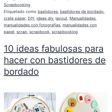
Scrapbooking
Etiquetado como
bastidores
,
bastidores de bordado
,
crate paper
,
DIY
,
ideas diy
,
layout
,
Manualidades
,
manualidades con fotografías
,
manualidades con
papel
,
scrap
,
scrapbook
,
scrapbooking
10 ideas fabulosas para
hacer con bastidores de
bordado