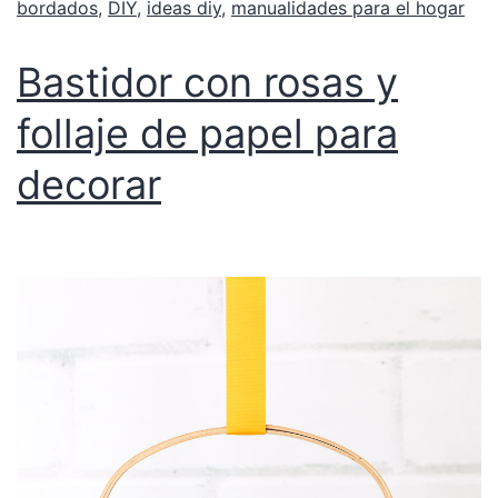
bordados
,
DIY
,
ideas diy
,
manualidades para el hogar
Bastidor con rosas y
follaje de papel para
decorar