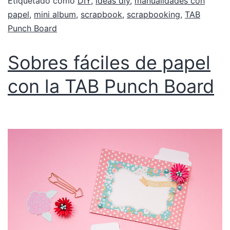
Etiquetado como
DIY
,
ideas diy
,
manualidades con
papel
,
mini album
,
scrapbook
,
scrapbooking
,
TAB
Punch Board
Sobres fáciles de papel
con la TAB Punch Board