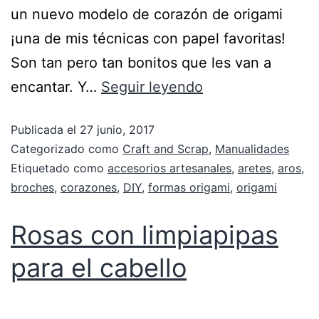
un nuevo modelo de corazón de origami
¡una de mis técnicas con papel favoritas!
Son tan pero tan bonitos que les van a
encantar. Y…
Seguir leyendo
Publicada el
27 junio, 2017
Categorizado como
Craft and Scrap
,
Manualidades
Etiquetado como
accesorios artesanales
,
aretes
,
aros
,
broches
,
corazones
,
DIY
,
formas origami
,
origami
Rosas con limpiapipas
para el cabello