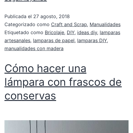
Publicada el
27 agosto, 2018
Categorizado como
Craft and Scrap
,
Manualidades
Etiquetado como
Bricolaje
,
DIY
,
ideas diy
,
lamparas
artesanales
,
lamparas de papel
,
lamparas DIY
,
manualidades con madera
Cómo hacer una
lámpara con frascos de
conservas