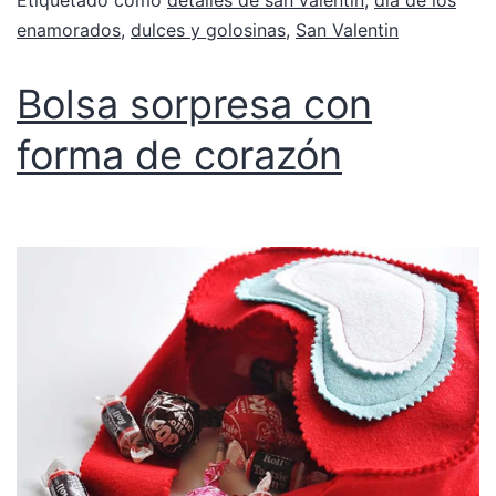
Etiquetado como
detalles de san valentin
,
dia de los
enamorados
,
dulces y golosinas
,
San Valentin
Bolsa sorpresa con
forma de corazón