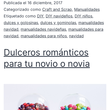
Publicada el
16 diciembre, 2017
Categorizado como
Craft and Scrap
,
Manualidades
Etiquetado como
DIY
,
DIY navideños
,
DIY niños
,
dulces y golosinas
,
dulces y gominolas
,
manualidades
navidad
,
manualidades navideñas
,
manualidades para
navidad
,
manualidades para niños
,
navidad
Dulceros románticos
para tu novio o novia