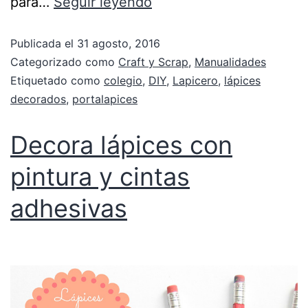
para…
Seguir leyendo
Publicada el
31 agosto, 2016
Categorizado como
Craft y Scrap
,
Manualidades
Etiquetado como
colegio
,
DIY
,
Lapicero
,
lápices
decorados
,
portalapices
Decora lápices con
pintura y cintas
adhesivas