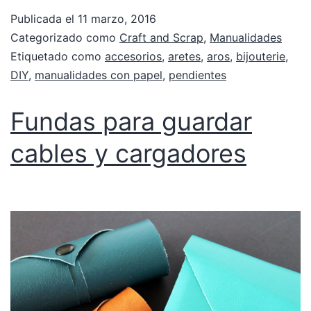
Publicada el
11 marzo, 2016
Categorizado como
Craft and Scrap
,
Manualidades
Etiquetado como
accesorios
,
aretes
,
aros
,
bijouterie
,
DIY
,
manualidades con papel
,
pendientes
Fundas para guardar
cables y cargadores