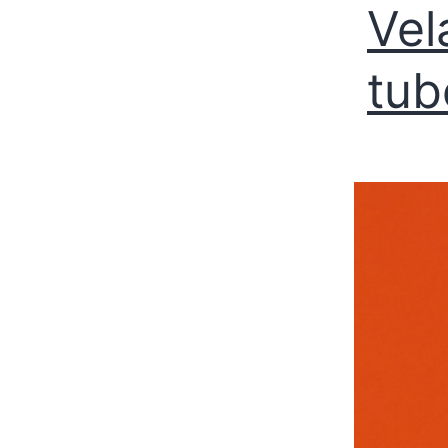
Vel
tub