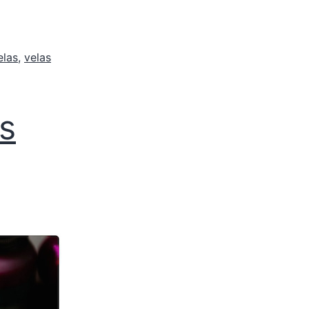
elas
,
velas
s