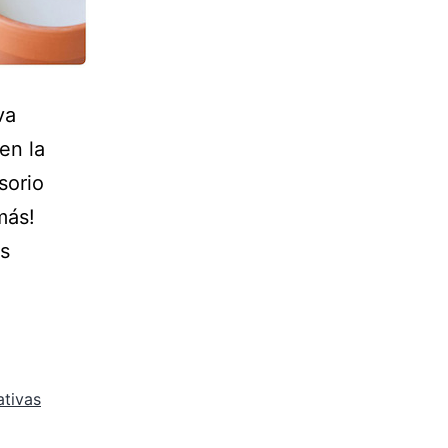
va
en la
sorio
más!
as
ativas