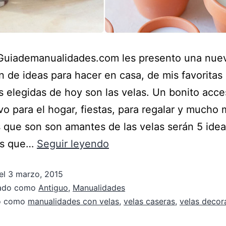
Guiademanualidades.com les presento una nue
n de ideas para hacer en casa, de mis favoritas 
as elegidas de hoy son las velas. Un bonito acce
vo para el hogar, fiestas, para regalar y mucho 
 que son son amantes de las velas serán 5 ide
as que…
Seguir leyendo
el
3 marzo, 2015
zado como
Antiguo
,
Manualidades
do como
manualidades con velas
,
velas caseras
,
velas decor