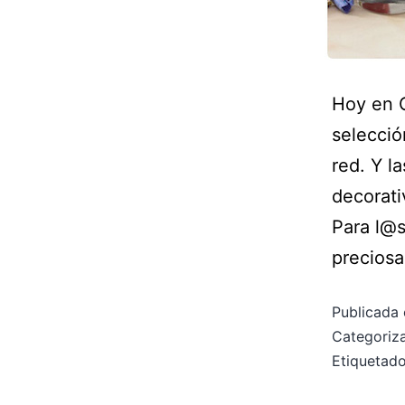
Hoy en 
selecció
red. Y l
decorati
Para l@s
precios
Publicada 
Categori
Etiqueta