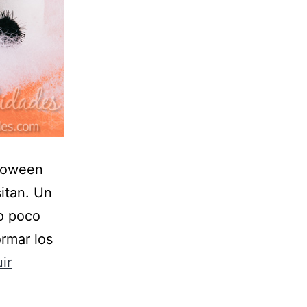
lloween
sitan. Un
do poco
ormar los
ir