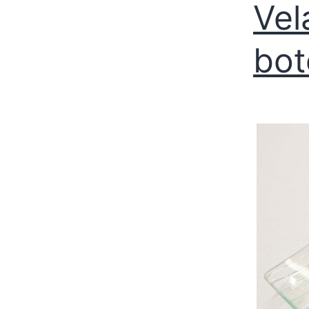
Vel
bot