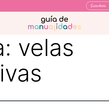
Suscríbete
a:
velas
ivas