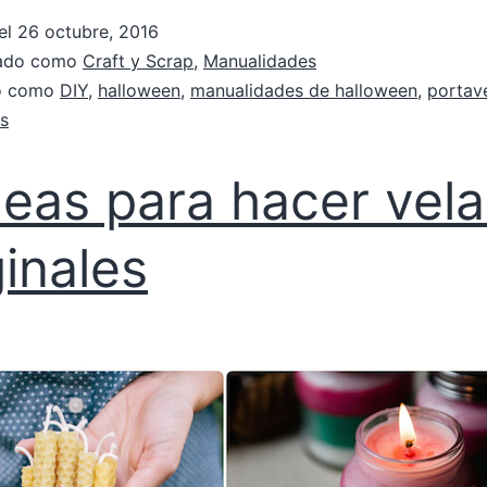
el
26 octubre, 2016
zado como
Craft y Scrap
,
Manualidades
do como
DIY
,
halloween
,
manualidades de halloween
,
portav
s
deas para hacer vela
ginales