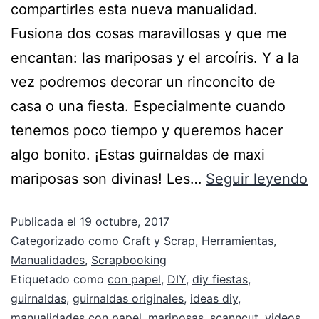
compartirles esta nueva manualidad.
Fusiona dos cosas maravillosas y que me
encantan: las mariposas y el arcoíris. Y a la
vez podremos decorar un rinconcito de
casa o una fiesta. Especialmente cuando
tenemos poco tiempo y queremos hacer
algo bonito. ¡Estas guirnaldas de maxi
mariposas son divinas! Les…
Seguir leyendo
Publicada el
19 octubre, 2017
Categorizado como
Craft y Scrap
,
Herramientas
,
Manualidades
,
Scrapbooking
Etiquetado como
con papel
,
DIY
,
diy fiestas
,
guirnaldas
,
guirnaldas originales
,
ideas diy
,
manualidades con papel
,
mariposas
,
scanncut
,
videos
,